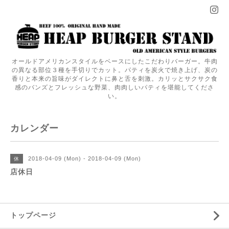
オールドアメリカンスタイルをベースにしたこだわりバーガー。牛肉
の異なる部位３種を手切りでカット。パティを炭火で焼き上げ、炭の
香りと本来の旨味がダイレクトに鼻と舌を刺激。カリッとサクサク食
感のバンズとフレッシュな野菜、肉肉しいパティを堪能してくださ
い。
カレンダー
2018-04-09 (Mon) - 2018-04-09 (Mon)
休
店休日
トップページ