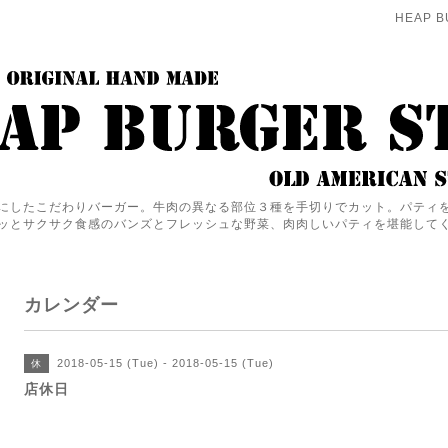
HEAP B
にしたこだわりバーガー。牛肉の異なる部位３種を手切りでカット。パティ
ッとサクサク食感のバンズとフレッシュな野菜、肉肉しいパティを堪能して
カレンダー
2018-05-15 (Tue) - 2018-05-15 (Tue)
休
店休日