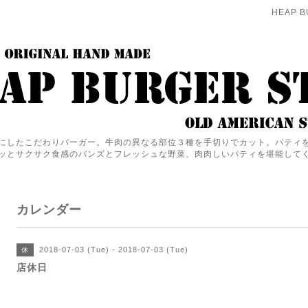
HEAP B
にしたこだわりバーガー。牛肉の異なる部位３種を手切りでカット。パティ
ッとサクサク食感のバンズとフレッシュな野菜、肉肉しいパティを堪能して
カレンダー
2018-07-03 (Tue) - 2018-07-03 (Tue)
休
店休日