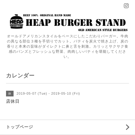
オールドアメリカンスタイルをベースにしたこだわりバーガー。牛肉
の異なる部位３種を手切りでカット。パティを炭火で焼き上げ、炭の
香りと本来の旨味がダイレクトに鼻と舌を刺激。カリッとサクサク食
感のバンズとフレッシュな野菜、肉肉しいパティを堪能してくださ
い。
カレンダー
2019-05-07 (Tue) - 2019-05-10 (Fri)
休
店休日
トップページ