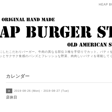
HEAP B
にしたこだわりバーガー。牛肉の異なる部位３種を手切りでカット。パティ
ッとサクサク食感のバンズとフレッシュな野菜、肉肉しいパティを堪能して
カレンダー
2019-08-26 (Mon) - 2019-08-27 (Tue)
休
店休日