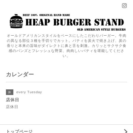
オールドアメリカンスタイルをベースにしたこだわりバーガー。牛肉
の異なる部位３種を手切りでカット。パティを炭火で焼き上げ、炭の
香りと本来の旨味がダイレクトに鼻と舌を刺激。カリッとサクサク食
感のバンズとフレッシュな野菜、肉肉しいパティを堪能してくださ
い。
カレンダー
every Tuesday
休
店休日
店休日
トップページ