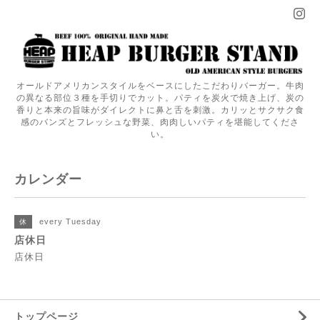
オールドアメリカンスタイルをベースにしたこだわりバーガー。牛肉
の異なる部位３種を手切りでカット。パティを炭火で焼き上げ、炭の
香りと本来の旨味がダイレクトに鼻と舌を刺激。カリッとサクサク食
感のバンズとフレッシュな野菜、肉肉しいパティを堪能してくださ
い。
カレンダー
every Tuesday
休
店休日
店休日
トップページ