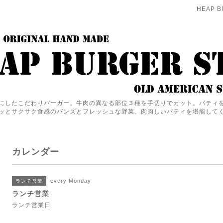
HEAP B
にしたこだわりバーガー。牛肉の異なる部位３種を手切りでカット。パティ
ッとサクサク食感のバンズとフレッシュな野菜、肉肉しいパティを堪能して
カレンダー
every Monday
ランチ営業
ランチ営業
ランチ営業日